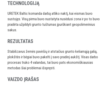
TECHNOLOGIJĄ
URETEK Baltic komanda darbą atliko naktį, kai eismas buvo
sustojęs. Visų pirma buvo nustatyta nusėdusi zona ir po to buvo
pradėta užpildyti grunto tuštumas įpurškiant geopolimerinius
sakus.
REZULTATAS
Stabilizavus žemės paviršių ir atstačius grunto keliamąją galią,
plokštės ir bėgiai buvo pakelti į savo pradinį aukštį. Visas darbo
procesas truko 4 valandas, tai buvo pats ekonomiškiausias
metodas šiai problemai išspręsti.
VAIZDO ĮRAŠAS