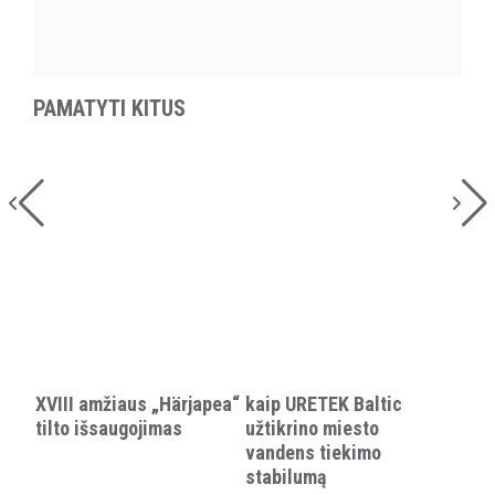
PAMATYTI KITUS
XVIII amžiaus „Härjapea“
kaip URETEK Baltic
tilto išsaugojimas
užtikrino miesto
vandens tiekimo
stabilumą