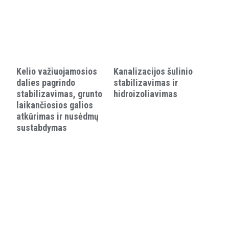
Kelio važiuojamosios
Kanalizacijos šulinio
dalies pagrindo
stabilizavimas ir
stabilizavimas, grunto
hidroizoliavimas
laikančiosios galios
atkūrimas ir nusėdmų
sustabdymas