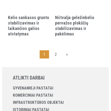
Kelio sankasos grunto
Niitvalja geležinkelio
stabilizavimas ir
pervažos plokščių
laikančios galios
stabilizavimas ir
atstatymas
pakėlimas
1
2
»
ATLIKTI DARBAI
GYVENAMIEJI PASTATAI
KOMERCINIAI PASTATAI
INFRASTRUKTŪROS OBJEKTAI
ISTORINIAI PASTATAI