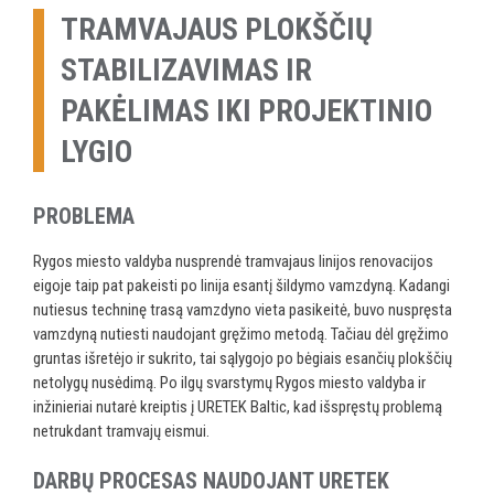
TRAMVAJAUS PLOKŠČIŲ
STABILIZAVIMAS IR
PAKĖLIMAS IKI PROJEKTINIO
LYGIO
PROBLEMA
Rygos miesto valdyba nusprendė tramvajaus linijos renovacijos
eigoje taip pat pakeisti po linija esantį šildymo vamzdyną. Kadangi
nutiesus techninę trasą vamzdyno vieta pasikeitė, buvo nuspręsta
vamzdyną nutiesti naudojant gręžimo metodą. Tačiau dėl gręžimo
gruntas išretėjo ir sukrito, tai sąlygojo po bėgiais esančių plokščių
netolygų nusėdimą. Po ilgų svarstymų Rygos miesto valdyba ir
inžinieriai nutarė kreiptis į URETEK Baltic, kad išspręstų problemą
netrukdant tramvajų eismui.
DARBŲ PROCESAS NAUDOJANT URETEK