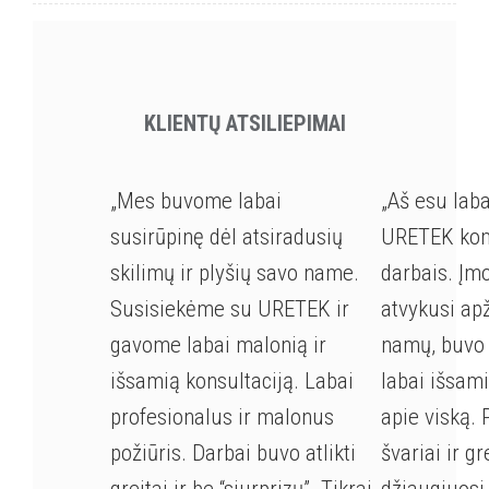
KLIENTŲ ATSILIEPIMAI
„Mes buvome labai
„Aš esu lab
susirūpinę dėl atsiradusių
URETEK kom
skilimų ir plyšių savo name.
darbais. Įm
Susisiekėme su URETEK ir
atvykusi ap
gavome labai malonią ir
namų, buvo 
išsamią konsultaciją. Labai
labai išsam
profesionalus ir malonus
apie viską. 
požiūris. Darbai buvo atlikti
švariai ir gr