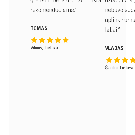
greitai ir be “siurprizų”. Tikrai
džiaugiuosi
rekomenduojame.”
nebuvo suga
aplink nam
TOMAS
labai.”
Vilnius, Lietuva
VLADAS
Šiauliai, Lietuva