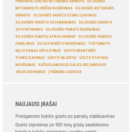
PREKYBOS CENTRO BETONINĖS GRINDYS
SILOSINĖS
BETONINIŲ PLOKŠČIŲ NUSĖDIMAS
SILOSINĖS BETONINĖS
GRINDYS
SILOSINĖS GRUNTO STABILIZAVIMAS
SILOSINĖS GRUNTO SUTANKINIMAS
SILOSINĖS GRUNTO
SUTVIRTINIMAS
SILOSINĖS PAMATO NUSĖDIMAS
SILOSINĖS PAMATŲ ATNAUJINIMAS
SILOSINĖS PAMATŲ
PAKĖLIMAS
SILOSO BOKŠTO NUSĖDIMAS
TUŠTUMŲ PO
KELIO DANGA UŽPILDYMAS
UOSTO KRANTINĖS
STABILIZAVIMAS
UOSTO OBJEKTAI
UOSTO STATINIŲ
NUSĖDIMAS
VAŽIUOJAMOSIOS DALIES KELIAMOSIOS
JĖGOS DIDINIMAS
ĮTRŪKIMAI SIENOSE
NAUJAUSI ĮRAŠAI
Priešgaisrinio bokšto grunto po pamatų stabilizavimas
Grunto stiprinimas po 900 tonų grūdų sandėliavimo
bokštu ir bokšto atstatymas į pradinę padėtį.