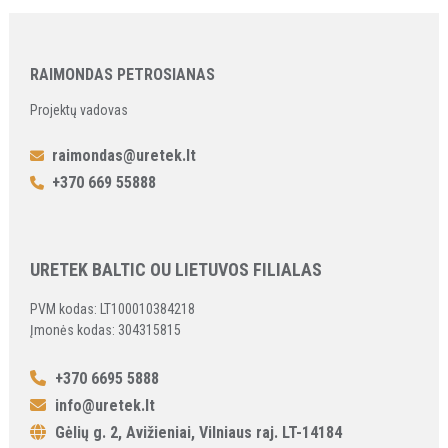
RAIMONDAS PETROSIANAS
Projektų vadovas
raimondas@uretek.lt
+370 669 55888
URETEK BALTIC OU LIETUVOS FILIALAS
PVM kodas: LT100010384218
Įmonės kodas: 304315815
+370 6695 5888
info@uretek.lt
Gėlių g. 2, Avižieniai, Vilniaus raj. LT-14184