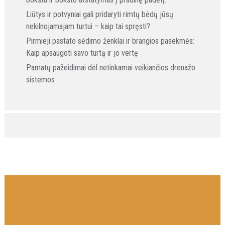
Liūtys ir potvyniai gali pridaryti rimtų bėdų jūsų
nekilnojamajam turtui – kaip tai spręsti?
Pirmieji pastato sėdimo ženklai ir brangios pasekmės:
Kaip apsaugoti savo turtą ir jo vertę
Pamatų pažeidimai dėl netinkamai veikiančios drenažo
sistemos