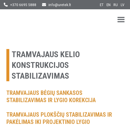
ET
EN
RU
LV
+370 6695 5888
info@uretek.lt
URETEK
Geotehnilised inseneritööd
Skip
to
content
TRAMVAJAUS KELIO
KONSTRUKCIJOS
STABILIZAVIMAS
TRAMVAJAUS BĖGIŲ SANKASOS
STABILIZAVIMAS IR LYGIO KOREKCIJA
TRAMVAJAUS PLOKŠČIŲ STABILIZAVIMAS IR
PAKĖLIMAS IKI PROJEKTINIO LYGIO