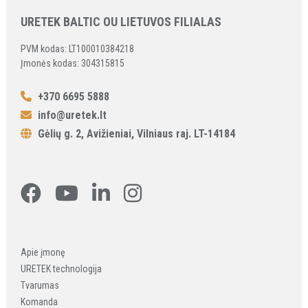
URETEK BALTIC OU LIETUVOS FILIALAS
PVM kodas: LT100010384218
Įmonės kodas: 304315815
+370 6695 5888
info@uretek.lt
Gėlių g. 2, Avižieniai, Vilniaus raj. LT-14184
Apie įmonę
URETEK technologija
Tvarumas
Komanda