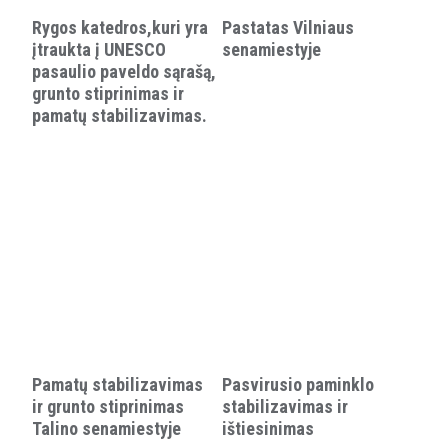
Rygos katedros,kuri yra
Pastatas Vilniaus
įtraukta į UNESCO
senamiestyje
pasaulio paveldo sąrašą,
grunto stiprinimas ir
pamatų stabilizavimas.
Pamatų stabilizavimas
Pasvirusio paminklo
ir grunto stiprinimas
stabilizavimas ir
Talino senamiestyje
ištiesinimas