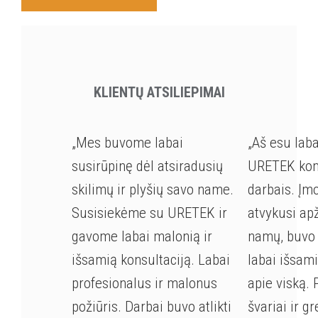
KLIENTŲ ATSILIEPIMAI
„Mes buvome labai
„Aš esu lab
susirūpinę dėl atsiradusių
URETEK kom
skilimų ir plyšių savo name.
darbais. Įm
Susisiekėme su URETEK ir
atvykusi ap
gavome labai malonią ir
namų, buvo 
išsamią konsultaciją. Labai
labai išsam
profesionalus ir malonus
apie viską. 
požiūris. Darbai buvo atlikti
švariai ir gr