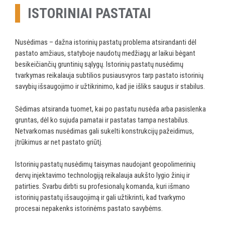
ISTORINIAI PASTATAI
Nusėdimas – dažna istorinių pastatų problema atsirandanti dėl
pastato amžiaus, statyboje naudotų medžiagų ar laikui bėgant
besikeičiančių gruntinių sąlygų. Istorinių pastatų nusėdimų
tvarkymas reikalauja subtilios pusiausvyros tarp pastato istorinių
savybių išsaugojimo ir užtikrinimo, kad jie išliks saugus ir stabilus.
Sėdimas atsiranda tuomet, kai po pastatu nusėda arba pasislenka
gruntas, dėl ko sujuda pamatai ir pastatas tampa nestabilus.
Netvarkomas nusėdimas gali sukelti konstrukcijų pažeidimus,
įtrūkimus ar net pastato griūtį.
Istorinių pastatų nusėdimų taisymas naudojant geopolimerinių
dervų injektavimo technologiją reikalauja aukšto lygio žinių ir
patirties. Svarbu dirbti su profesionalų komanda, kuri išmano
istorinių pastatų išsaugojimą ir gali užtikrinti, kad tvarkymo
procesai nepakenks istorinėms pastato savybėms.