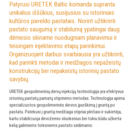
Patyrusi URETEK Baltic komanda supranta
unikalius iššūkius, susijusius su istoriniais
kultūros paveldo pastatais. Norint užtikrinti
pastato saugumą ir stabilumą ypatingai daug
dėmesio skiriame nuodugniam planavimui ir
teisingam injektavimo etapų parinkimui.
Organizuojant darbus svarbiausia yra užtikrinti,
kad parinkti metodai ir medžiagos nepažeistų
konstrukcijų bei nepakeistų istorinių pastato
savybių.
URETEK geopolimerinių dervų injekcijų technologija yra efektyvus
istorinių pastatų pamatų stiprinimo metodas. Technologija apima
specializuotos geopolimerinės dervos įpurškimą į gruntą po
pastatu. Patekusi į gruntą medžiaga stipriai plečiasi ir sukietėja,
kartu stabilizuoja dirvožemio sluoksnius bei tokiu būdu užkerta
kelią galimiems tolesniems pastato sėdimams.