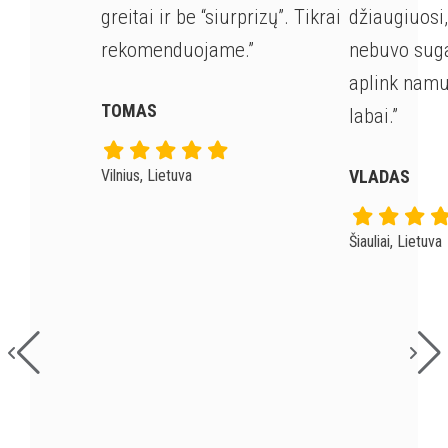
greitai ir be “siurprizų”. Tikrai
džiaugiuosi
rekomenduojame.”
nebuvo suga
aplink nam
TOMAS
labai.”
Vilnius, Lietuva
VLADAS
Šiauliai, Lietuva