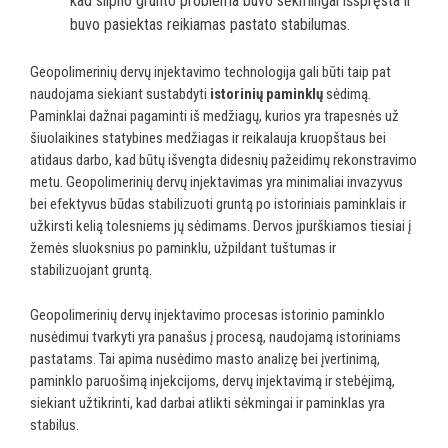
kad silpno grunto problema buvo sėkmingai išspręsta ir
buvo pasiektas reikiamas pastato stabilumas.
Geopolimerinių dervų injektavimo technologija gali būti taip pat
naudojama siekiant sustabdyti
istorinių paminklų
sėdimą.
Paminklai dažnai pagaminti iš medžiagų, kurios yra trapesnės už
šiuolaikines statybines medžiagas ir reikalauja kruopštaus bei
atidaus darbo, kad būtų išvengta didesnių pažeidimų rekonstravimo
metu. Geopolimerinių dervų injektavimas yra minimaliai invazyvus
bei efektyvus būdas stabilizuoti gruntą po istoriniais paminklais ir
užkirsti kelią tolesniems jų sėdimams. Dervos įpurškiamos tiesiai į
žemės sluoksnius po paminklu, užpildant tuštumas ir
stabilizuojant gruntą.
Geopolimerinių dervų injektavimo procesas istorinio paminklo
nusėdimui tvarkyti yra panašus į procesą, naudojamą istoriniams
pastatams. Tai apima nusėdimo masto analizę bei įvertinimą,
paminklo paruošimą injekcijoms, dervų injektavimą ir stebėjimą,
siekiant užtikrinti, kad darbai atlikti sėkmingai ir paminklas yra
stabilus.