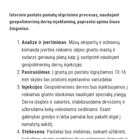
Istorinio pastato pamatų stiprinimo procesas, naudojant
geopolimerinių dervų injektavimą, paprastai apima šiuos
žingsnius:
Analizė ir įvertinimas
: Mūsų ekspertų ir inžinierių
komanda įvertins reikiamo silpno grunto mastą ir
sudarys geriausią planą kaip jį sustiprinti naudojant
geopolimerinių dervų injekcijas.
Pasiruošimas
: Į gruntą po pastatu išgręžiamos 10-16
mm skylės bei įstatomi injektavimo vamzdeliai.
Injekcijos
: Geopolimerinės dervos bus injektuojamos į
reikiamus grunto sluoksnius naudojant specialią įrangą.
Derva išsiplės ir sukietės, stabilizuodama dirvožemį ir
užkirsdama kelią vėlesniems sėdimams. Esant
galimybei grindys ir/arba pamatai bus pakelti atgal į
numatytą aukštį.
Stebėsena
: Pastatas bus stebimas, siekiant užtikrinti,