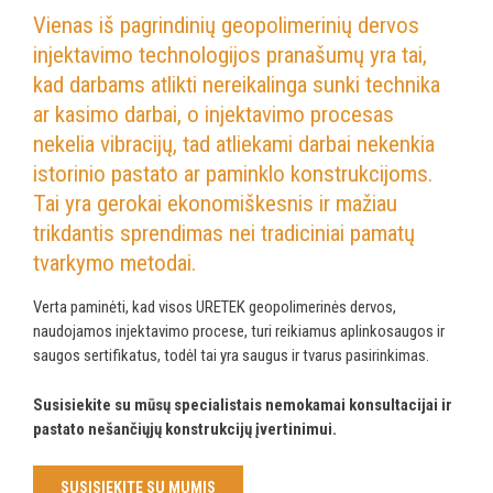
Vienas iš pagrindinių geopolimerinių dervos
injektavimo technologijos pranašumų yra tai,
kad darbams atlikti nereikalinga sunki technika
ar kasimo darbai, o injektavimo procesas
nekelia vibracijų, tad atliekami darbai nekenkia
istorinio pastato ar paminklo konstrukcijoms.
Tai yra gerokai ekonomiškesnis ir mažiau
trikdantis sprendimas nei tradiciniai pamatų
tvarkymo metodai.
Verta paminėti, kad visos URETEK geopolimerinės dervos,
naudojamos injektavimo procese, turi reikiamus aplinkosaugos ir
saugos sertifikatus, todėl tai yra saugus ir tvarus pasirinkimas.
Susisiekite su mūsų specialistais nemokamai konsultacijai ir
pastato nešančiųjų konstrukcijų įvertinimui.
SUSISIEKITE SU MUMIS