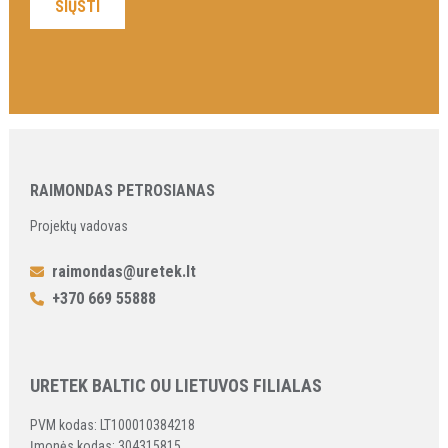
RAIMONDAS PETROSIANAS
Projektų vadovas
raimondas@uretek.lt
+370 669 55888
URETEK BALTIC OU LIETUVOS FILIALAS
PVM kodas: LT100010384218
Įmonės kodas: 304315815