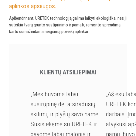
aplinkos apsaugos.
Apibendrinant, URETEK technologiją galima laikyti ekologiška, nes ji
suteikia tvarų grunto sustiprinimo ir pamatų remonto sprendimą
kartu sumažindama neigiamą poveikį aplinkai.
KLIENTŲ ATSILIEPIMAI
„Mes buvome labai
„Aš esu lab
susirūpinę dėl atsiradusių
URETEK kom
skilimų ir plyšių savo name.
darbais. Įm
Susisiekėme su URETEK ir
atvykusi ap
gavome labai malonią ir
namų, buvo 