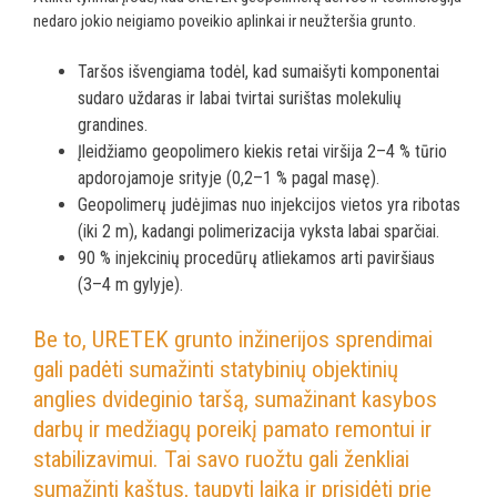
nedaro jokio neigiamo poveikio aplinkai ir neužteršia grunto.
Taršos išvengiama todėl, kad sumaišyti komponentai
sudaro uždaras ir labai tvirtai surištas molekulių
grandines.
Įleidžiamo geopolimero kiekis retai viršija 2–4 % tūrio
apdorojamoje srityje (0,2–1 % pagal masę).
Geopolimerų judėjimas nuo injekcijos vietos yra ribotas
(iki 2 m), kadangi polimerizacija vyksta labai sparčiai.
90 % injekcinių procedūrų atliekamos arti paviršiaus
(3–4 m gylyje).
Be to, URETEK grunto inžinerijos sprendimai
gali padėti sumažinti statybinių objektinių
anglies dvideginio taršą, sumažinant kasybos
darbų ir medžiagų poreikį pamato remontui ir
stabilizavimui. Tai savo ruožtu gali ženkliai
sumažinti kaštus, taupyti laiką ir prisidėti prie