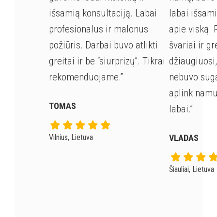
išsamią konsultaciją. Labai
labai išsam
profesionalus ir malonus
apie viską. 
požiūris. Darbai buvo atlikti
švariai ir gr
greitai ir be “siurprizų”. Tikrai
džiaugiuosi
rekomenduojame.”
nebuvo suga
aplink nam
TOMAS
labai.”
Vilnius, Lietuva
VLADAS
Šiauliai, Lietuva