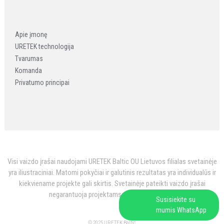
Apie įmonę
URETEK technologija
Tvarumas
Komanda
Privatumo principai
Visi vaizdo įrašai naudojami URETEK Baltic OU Lietuvos filialas svetainėje
yra iliustraciniai. Matomi pokyčiai ir galutinis rezultatas yra individualūs ir
kiekviename projekte gali skirtis. Svetainėje pateikti vaizdo įrašai
negarantuoja projektams vienodo rezultato.
Susisiekite su
mumis WhatsApp
© 2025 URETEK Baltic