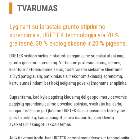
TVARUMAS
Lyginant su įprastais grunto stiprinimo
sprendimais, URETEK technologija yra 70 %
greitesnė, 30 % ekologiškesnė ir 20 % pigesnė.
URETEK veiklos siekis – skatinti perėjimą prie socialiai atsakingų
grunto gerinimo sprendimų. Vertiname profesionalumą, dėmesį
klientui ir netoleruojame žalos, todėl visada siekiame klientams
siūlyti patogiausią, patikimiausią ir ekonomiškiausią sprendimą,
kartu sumažindami bet kokį neigiamą poveikį žmonėms ar aplinkai.
Suprantama, kad kyla pagristų klausimų dėl geopolimerų dervomis
pagrįstų sprendimų galimo poveikio aplinkai, sveikatai bei darbų
saugai. Todėl nuo pat įkūrimo URETEK šiais klausimais taikė ypač
griežtą politiką, kad apsaugotų savo darbuotojų bei klientų
sveikatą ir išsaugotų ekosistemas.
Atlikti tyrimai įrodė, kad URETEK geopolimerų dervos ir technologija