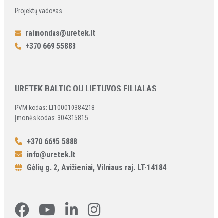
Projektų vadovas
raimondas@uretek.lt
+370 669 55888
URETEK BALTIC OU LIETUVOS FILIALAS
PVM kodas: LT100010384218
Įmonės kodas: 304315815
+370 6695 5888
info@uretek.lt
Gėlių g. 2, Avižieniai, Vilniaus raj. LT-14184