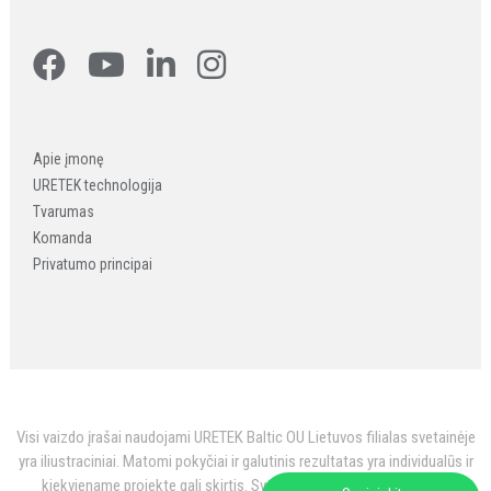
Apie įmonę
URETEK technologija
Tvarumas
Komanda
Privatumo principai
Visi vaizdo įrašai naudojami URETEK Baltic OU Lietuvos filialas svetainėje
yra iliustraciniai. Matomi pokyčiai ir galutinis rezultatas yra individualūs ir
kiekviename projekte gali skirtis. Svetainėje pateikti vaizdo įrašai