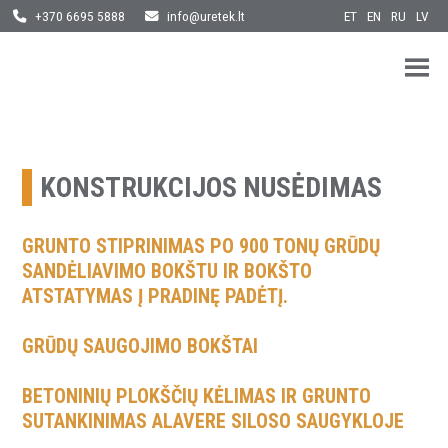
ET
EN
RU
LV
+370 6695 5888
info@uretek.lt
URETEK
Geotehnilised inseneritööd
Skip
to
content
KONSTRUKCIJOS NUSĖDIMAS
GRUNTO STIPRINIMAS PO 900 TONŲ GRŪDŲ
SANDĖLIAVIMO BOKŠTU IR BOKŠTO
ATSTATYMAS Į PRADINĘ PADĖTĮ.
GRŪDŲ SAUGOJIMO BOKŠTAI
BETONINIŲ PLOKŠČIŲ KĖLIMAS IR GRUNTO
SUTANKINIMAS ALAVERE SILOSO SAUGYKLOJE