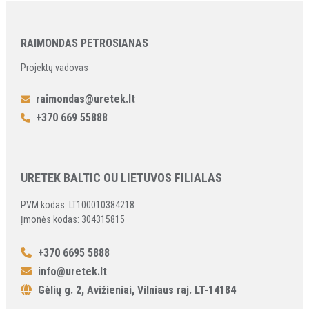
RAIMONDAS PETROSIANAS
Projektų vadovas
raimondas@uretek.lt
+370 669 55888
URETEK BALTIC OU LIETUVOS FILIALAS
PVM kodas: LT100010384218
Įmonės kodas: 304315815
+370 6695 5888
info@uretek.lt
Gėlių g. 2, Avižieniai, Vilniaus raj. LT-14184