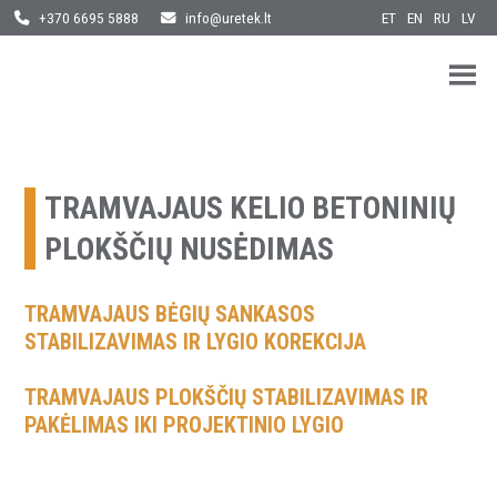
ET
EN
RU
LV
+370 6695 5888
info@uretek.lt
URETEK
Geotehnilised inseneritööd
Skip
to
content
TRAMVAJAUS KELIO BETONINIŲ
PLOKŠČIŲ NUSĖDIMAS
TRAMVAJAUS BĖGIŲ SANKASOS
STABILIZAVIMAS IR LYGIO KOREKCIJA
TRAMVAJAUS PLOKŠČIŲ STABILIZAVIMAS IR
PAKĖLIMAS IKI PROJEKTINIO LYGIO