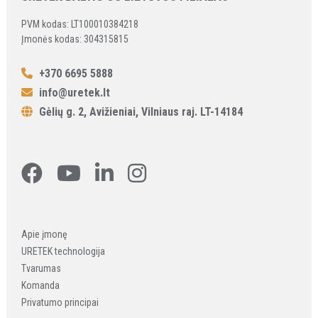
PVM kodas: LT100010384218
Įmonės kodas: 304315815
+370 6695 5888
info@uretek.lt
Gėlių g. 2, Avižieniai, Vilniaus raj. LT-14184
Apie įmonę
URETEK technologija
Tvarumas
Komanda
Privatumo principai