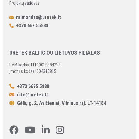
Projektų vadovas
raimondas@uretek.lt
+370 669 55888
URETEK BALTIC OU LIETUVOS FILIALAS
PVM kodas: LT100010384218
Įmonės kodas: 304315815
+370 6695 5888
info@uretek.lt
Gėlių g. 2, Avižieniai, Vilniaus raj. LT-14184