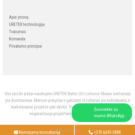
Apie įmonę
URETEK technologija
Tvarumas
Komanda
Privatumo principai
Visi vaizdo įrašai naudojami URETEK Baltic OU Lietuvos filialas svetainėje
yra iliustraciniai. Matomi pokyčiai ir galutinis rezultatas yra individualūs ir
kiekviename projekte gali skirtis. Svetainėje pateikti vaizdo įrašai
Susisiekite su
negarantuoja projektams vienodo rezultato.
mumis WhatsApp
© 2025 URETEK Baltic
Nemokama konsultacija
+370 6695 5888