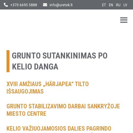
ET
EN
RU
LV
+370 6695 5888
info@uretek.lt
URETEK
Geotehnilised inseneritööd
Skip
to
content
GRUNTO SUTANKINIMAS PO
KELIO DANGA
XVIII AMŽIAUS „HÄRJAPEA“ TILTO
IŠSAUGOJIMAS
GRUNTO STABILIZAVIMO DARBAI SANKRYŽOJE
MIESTO CENTRE
KELIO VAŽIUOJAMOSIOS DALIES PAGRINDO