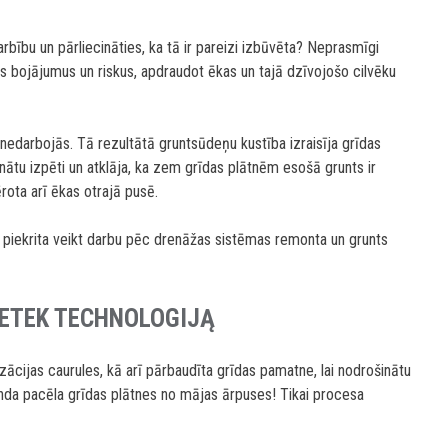
rbību un pārliecināties, ka tā ir pareizi izbūvēta? Neprasmīgi
us bojājumus un riskus, apdraudot ēkas un tajā dzīvojošo cilvēku
nedarbojās. Tā rezultātā gruntsūdeņu kustība izraisīja grīdas
nātu izpēti un atklāja, ka zem grīdas plātnēm esošā grunts ir
ērota arī ēkas otrajā pusē.
 piekrita veikt darbu pēc drenāžas sistēmas remonta un grunts
ETEK TECHNOLOGIJĄ
ācijas caurules, kā arī pārbaudīta grīdas pamatne, lai nodrošinātu
nda pacēla grīdas plātnes no mājas ārpuses! Tikai procesa