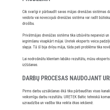
Cik svarīgi ir pārbaudīt savas mājas drenāžas sistēmas da
veidota vai novecojuši drenāžas sistēma var radīt būtisk
drošību.
Privātmājas drenāžas sistēma tika izbūvēta nepareizi un 
iegrimšanu visapkārt mājai. Uretek eksperts veica padziļi
slapja. Tā šī bija dvīņu māja, tāda pati problēma tika nov
Lai nodrošinātu klientam labāko rezultātu, mūsu eksperts
izžūšanas.
DARBŲ PROCESAS NAUDOJANT UR
Pirms darbu uzsākšanas ēkā tika pārbaudītas visas kanaliz
veiksmīgu darbu rezultātu. URETEK Baltic tehniskā koma
uzraudzība un vadība tika veikta ēkas iekšienē.