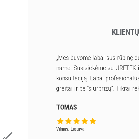
KLIENTŲ
„Mes buvome labai susirūpinę dėl
name. Susisiekėme su URETEK ir
konsultaciją. Labai profesionalus
greitai ir be “siurprizų”. Tikrai
TOMAS
Vilnius, Lietuva