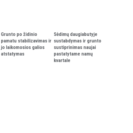
Grunto po židinio
Sėdimų daugiabutyje
pamatu stabilizavimas ir
sustabdymas ir grunto
jo laikomosios galios
sustiprinimas naujai
atstatymas
pastatytame namų
kvartale