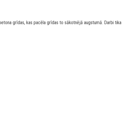
tona grīdas, kas pacēla grīdas to sākotnējā augstumā. Darbi tika