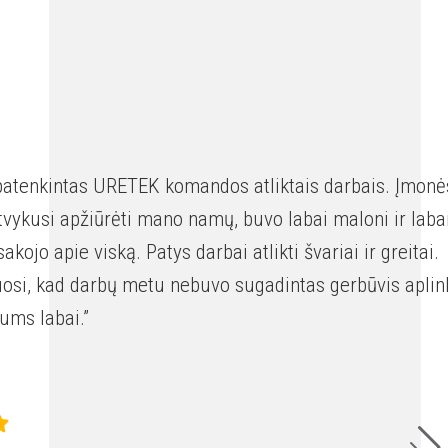
 patenkintas URETEK komandos atliktais darbais. Įmonė
tvykusi apžiūrėti mano namų, buvo labai maloni ir laba
kojo apie viską. Patys darbai atlikti švariai ir greitai.
uosi, kad darbų metu nebuvo sugadintas gerbūvis aplin
ums labai.”