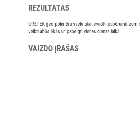
REZULTATAS
URETEK ģeo-polimēra sveķi tika ievadīti pabērumā zem be
veikti abās ēkās un pabeigti vienas dienas laikā.
VAIZDO ĮRAŠAS