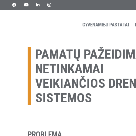
Skip
to
content
GYVENAMIEJI PASTATAI
URETEK
Geotehnilised inseneritööd
PAMATŲ PAŽEIDIM
NETINKAMAI
VEIKIANČIOS DRE
SISTEMOS
PROBLEMA