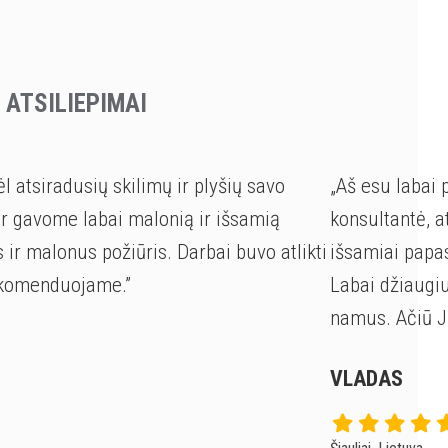
 ATSILIEPIMAI
 atsiradusių skilimų ir plyšių savo
„Aš esu labai
 gavome labai malonią ir išsamią
konsultantė, a
 ir malonus požiūris. Darbai buvo atlikti
išsamiai papasa
 rekomenduojame.”
Labai džiaugi
namus. Ačiū J
VLADAS