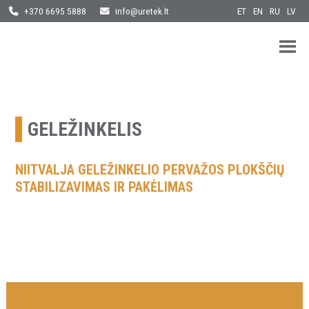
ET
EN
RU
LV
+370 6695 5888
info@uretek.lt
URETEK
Geotehnilised inseneritööd
Skip
to
content
GELEŽINKELIS
NIITVALJA GELEŽINKELIO PERVAŽOS PLOKŠČIŲ
STABILIZAVIMAS IR PAKĖLIMAS