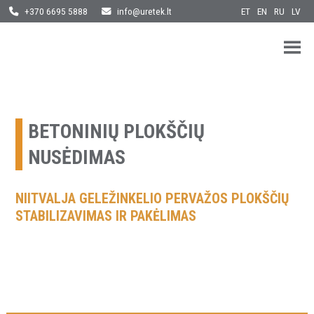
ET
EN
RU
LV
+370 6695 5888
info@uretek.lt
URETEK
Geotehnilised inseneritööd
Skip
to
content
BETONINIŲ PLOKŠČIŲ
NUSĖDIMAS
NIITVALJA GELEŽINKELIO PERVAŽOS PLOKŠČIŲ
STABILIZAVIMAS IR PAKĖLIMAS