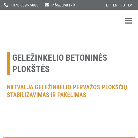
ET
EN
RU
LV
+370 6695 5888
info@uretek.lt
URETEK
Geotehnilised inseneritööd
Skip
to
content
GELEŽINKELIO BETONINĖS
PLOKŠTĖS
NIITVALJA GELEŽINKELIO PERVAŽOS PLOKŠČIŲ
STABILIZAVIMAS IR PAKĖLIMAS