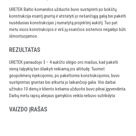
URETEK Baltic komandos užduotis buvo sustiprinti po bokštų
konstrukcija esantį gruntą ir atstatyti jo nešančiąją galią bei pakelti
nusėdusias konstrukcijas į numatytą projektinį aukštį. Tuo pat
metu visos konstrukcijos ir virš jų esančios sistemos negalėjo būti
išmontuojamos.
REZULTATAS
URETEK panaudojo 3 – 4 aukšto slėgio oro maišus, kad pakelti
vieną talpyklą bei išlaikyti reikiamą jos altitudę. Tuomet
geopolimerų injekcijomis, po pakeltomis konstrukcijomis, buvo
sustiprintas gruntas bei atkurta jo laikančioji galia. Visi darbai
užtruko 10 dienų ir kliento keliama užduotis buvo pilnai įgyvendinta.
Darbų metu rapsų aliejaus gamyklos veikla nebuvo sutrikdyta
VAIZDO ĮRAŠAS