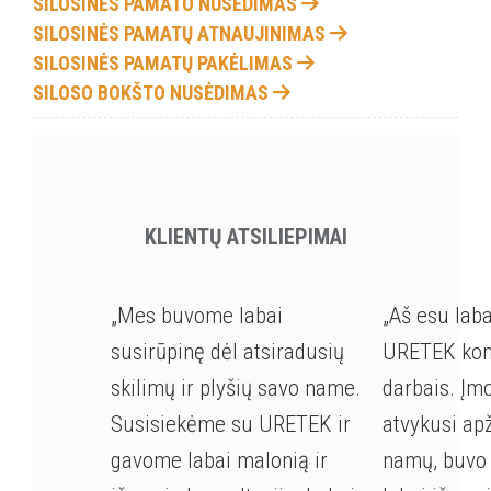
SILOSINĖS PAMATO NUSĖDIMAS
SILOSINĖS PAMATŲ ATNAUJINIMAS
SILOSINĖS PAMATŲ PAKĖLIMAS
SILOSO BOKŠTO NUSĖDIMAS
KLIENTŲ ATSILIEPIMAI
„Mes buvome labai
„Aš esu lab
susirūpinę dėl atsiradusių
URETEK kom
skilimų ir plyšių savo name.
darbais. Įm
Susisiekėme su URETEK ir
atvykusi ap
gavome labai malonią ir
namų, buvo 