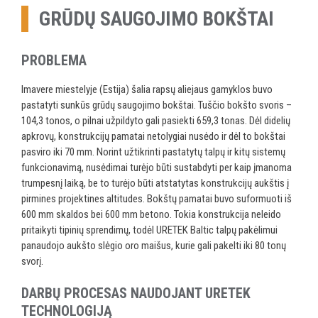
GRŪDŲ SAUGOJIMO BOKŠTAI
PROBLEMA
Imavere miestelyje (Estija) šalia rapsų aliejaus gamyklos buvo
pastatyti sunkūs grūdų saugojimo bokštai. Tuščio bokšto svoris –
104,3 tonos, o pilnai užpildyto gali pasiekti 659,3 tonas. Dėl didelių
apkrovų, konstrukcijų pamatai netolygiai nusėdo ir dėl to bokštai
pasviro iki 70 mm. Norint užtikrinti pastatytų talpų ir kitų sistemų
funkcionavimą, nusėdimai turėjo būti sustabdyti per kaip įmanoma
trumpesnį laiką, be to turėjo būti atstatytas konstrukcijų aukštis į
pirmines projektines altitudes. Bokštų pamatai buvo suformuoti iš
600 mm skaldos bei 600 mm betono. Tokia konstrukcija neleido
pritaikyti tipinių sprendimų, todėl URETEK Baltic talpų pakėlimui
panaudojo aukšto slėgio oro maišus, kurie gali pakelti iki 80 tonų
svorį.
DARBŲ PROCESAS NAUDOJANT URETEK
TECHNOLOGIJĄ