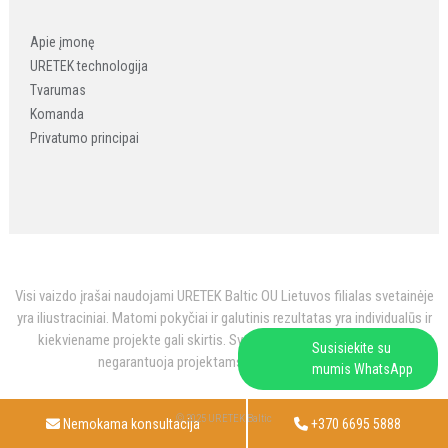
Apie įmonę
URETEK technologija
Tvarumas
Komanda
Privatumo principai
Visi vaizdo įrašai naudojami URETEK Baltic OU Lietuvos filialas svetainėje
yra iliustraciniai. Matomi pokyčiai ir galutinis rezultatas yra individualūs ir
kiekviename projekte gali skirtis. Svetainėje pateikti vaizdo įrašai
Susisiekite su
negarantuoja projektams vienodo rezultato.
mumis WhatsApp
© 2025 URETEK Baltic
Nemokama konsultacija
+370 6695 5888