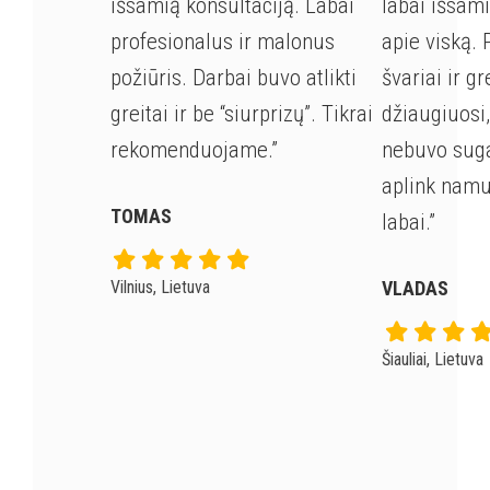
išsamią konsultaciją. Labai
labai išsam
profesionalus ir malonus
apie viską. 
požiūris. Darbai buvo atlikti
švariai ir gr
greitai ir be “siurprizų”. Tikrai
džiaugiuosi
rekomenduojame.”
nebuvo suga
aplink nam
TOMAS
labai.”
Vilnius, Lietuva
VLADAS
Šiauliai, Lietuva