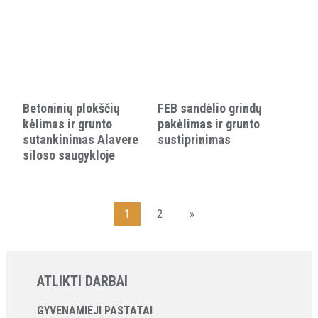
Betoninių plokščių
FEB sandėlio grindų
kėlimas ir grunto
pakėlimas ir grunto
sutankinimas Alavere
sustiprinimas
siloso saugykloje
1
2
»
ATLIKTI DARBAI
GYVENAMIEJI PASTATAI