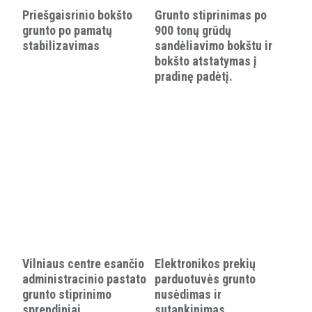
Priešgaisrinio bokšto
Grunto stiprinimas po
grunto po pamatų
900 tonų grūdų
stabilizavimas
sandėliavimo bokštu ir
bokšto atstatymas į
pradinę padėtį.
Vilniaus centre esančio
Elektronikos prekių
administracinio pastato
parduotuvės grunto
grunto stiprinimo
nusėdimas ir
sprendiniai
sutankinimas