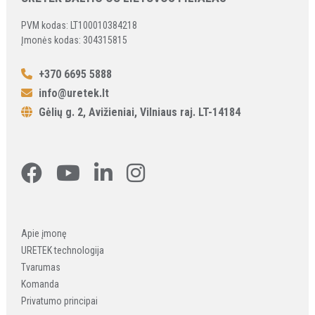
PVM kodas: LT100010384218
Įmonės kodas: 304315815
+370 6695 5888
info@uretek.lt
Gėlių g. 2, Avižieniai, Vilniaus raj. LT-14184
Apie įmonę
URETEK technologija
Tvarumas
Komanda
Privatumo principai