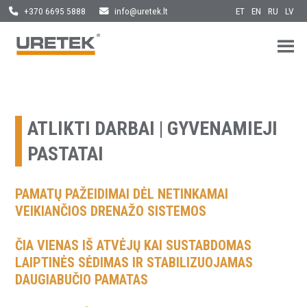
ET
EN
RU
LV
+370 6695 5888
info@uretek.lt
URETEK
Geotehnilised inseneritööd
Skip
to
content
ATLIKTI DARBAI | GYVENAMIEJI
PASTATAI
PAMATŲ PAŽEIDIMAI DĖL NETINKAMAI
VEIKIANČIOS DRENAŽO SISTEMOS
ČIA VIENAS IŠ ATVĖJŲ KAI SUSTABDOMAS
LAIPTINĖS SĖDIMAS IR STABILIZUOJAMAS
DAUGIABUČIO PAMATAS