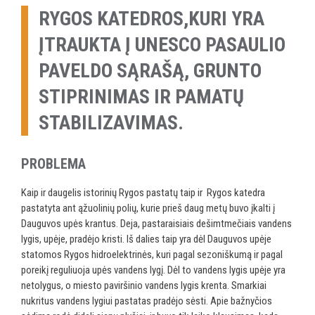
RYGOS KATEDROS,KURI YRA
ĮTRAUKTA Į UNESCO PASAULIO
PAVELDO SĄRAŠĄ, GRUNTO
STIPRINIMAS IR PAMATŲ
STABILIZAVIMAS.
PROBLEMA
Kaip ir daugelis istorinių Rygos pastatų taip ir Rygos katedra
pastatyta ant ąžuolinių polių, kurie prieš daug metų buvo įkalti į
Dauguvos upės krantus. Deja, pastaraisiais dešimtmečiais vandens
lygis, upėje, pradėjo kristi. Iš dalies taip yra dėl Dauguvos upėje
statomos Rygos hidroelektrinės, kuri pagal sezoniškumą ir pagal
poreikį reguliuoja upės vandens lygį. Dėl to vandens lygis upėje yra
netolygus, o miesto paviršinio vandens lygis krenta. Smarkiai
nukritus vandens lygiui pastatas pradėjo sėsti. Apie bažnyčios