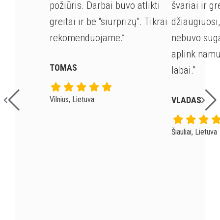
požiūris. Darbai buvo atlikti
švariai ir gr
greitai ir be “siurprizų”. Tikrai
džiaugiuosi
rekomenduojame.”
nebuvo suga
aplink nam
TOMAS
labai.”
Vilnius, Lietuva
VLADAS
Šiauliai, Lietuva