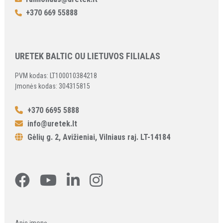
+370 669 55888
URETEK BALTIC OU LIETUVOS FILIALAS
PVM kodas: LT100010384218
Įmonės kodas: 304315815
+370 6695 5888
info@uretek.lt
Gėlių g. 2, Avižieniai, Vilniaus raj. LT-14184
Apie įmonę