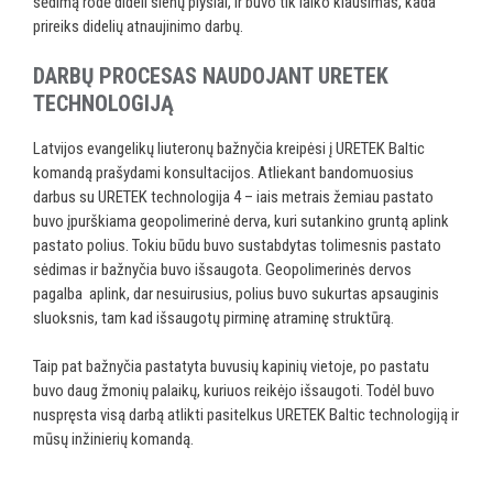
sėdimą rodė dideli sienų plyšiai, ir buvo tik laiko klausimas, kada
prireiks didelių atnaujinimo darbų.
DARBŲ PROCESAS NAUDOJANT URETEK
TECHNOLOGIJĄ
Latvijos evangelikų liuteronų bažnyčia kreipėsi į URETEK Baltic
komandą prašydami konsultacijos. Atliekant bandomuosius
darbus su URETEK technologija 4 – iais metrais žemiau pastato
buvo įpurškiama geopolimerinė derva, kuri sutankino gruntą aplink
pastato polius. Tokiu būdu buvo sustabdytas tolimesnis pastato
sėdimas ir bažnyčia buvo išsaugota. Geopolimerinės dervos
pagalba aplink, dar nesuirusius, polius buvo sukurtas apsauginis
sluoksnis, tam kad išsaugotų pirminę atraminę struktūrą.
Taip pat bažnyčia pastatyta buvusių kapinių vietoje, po pastatu
buvo daug žmonių palaikų, kuriuos reikėjo išsaugoti. Todėl buvo
nuspręsta visą darbą atlikti pasitelkus URETEK Baltic technologiją ir
mūsų inžinierių komandą.