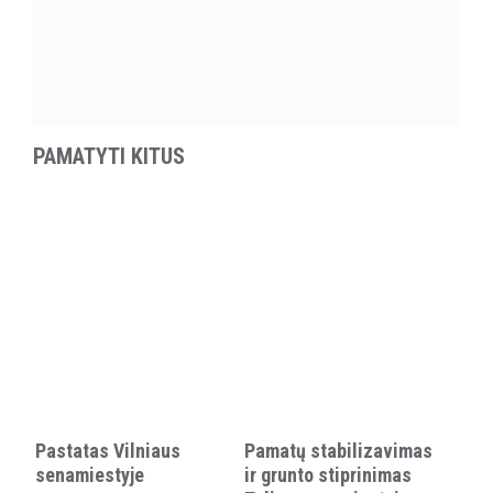
PAMATYTI KITUS
Pastatas Vilniaus
Pamatų stabilizavimas
senamiestyje
ir grunto stiprinimas