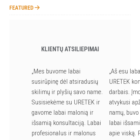
FEATURED
KLIENTŲ ATSILIEPIMAI
„Mes buvome labai
„Aš esu lab
susirūpinę dėl atsiradusių
URETEK kom
skilimų ir plyšių savo name.
darbais. Įm
Susisiekėme su URETEK ir
atvykusi ap
gavome labai malonią ir
namų, buvo 
išsamią konsultaciją. Labai
labai išsam
profesionalus ir malonus
apie viską. 