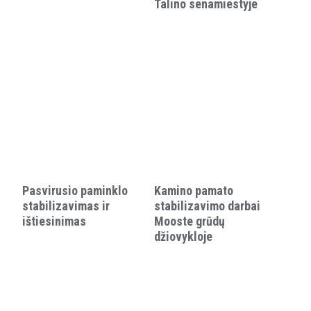
Talino senamiestyje
Pasvirusio paminklo
Kamino pamato
stabilizavimas ir
stabilizavimo darbai
ištiesinimas
Mooste grūdų
džiovykloje