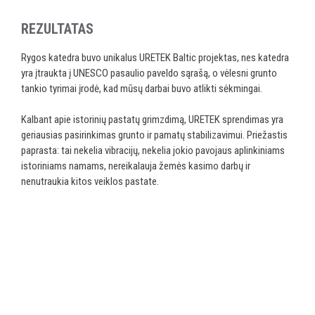
REZULTATAS
Rygos katedra buvo unikalus URETEK Baltic projektas, nes katedra
yra įtraukta į UNESCO pasaulio paveldo sąrašą, o vėlesni grunto
tankio tyrimai įrodė, kad mūsų darbai buvo atlikti sėkmingai.
Kalbant apie istorinių pastatų grimzdimą, URETEK sprendimas yra
geriausias pasirinkimas grunto ir pamatų stabilizavimui. Priežastis
paprasta: tai nekelia vibracijų, nekelia jokio pavojaus aplinkiniams
istoriniams namams, nereikalauja žemės kasimo darbų ir
nenutraukia kitos veiklos pastate.