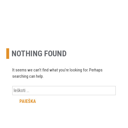
URETEK
Geotehnilised inseneritööd
Skip
to
content
NOTHING FOUND
It seems we can’t find what you’re looking for. Perhaps
searching can help.
Ieškoti: