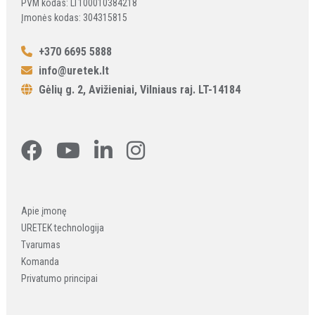
PVM kodas: LT100010384218
Įmonės kodas: 304315815
+370 6695 5888
info@uretek.lt
Gėlių g. 2, Avižieniai, Vilniaus raj. LT-14184
Apie įmonę
URETEK technologija
Tvarumas
Komanda
Privatumo principai